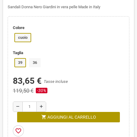
Sandali Donna Nero Giardini in vera pelle Made in Italy
Colore
cuoio
Taglia
39
36
83,65 €
Tasse incluse
119,50 €
-30%
remove
add
shopping_cart
AGGIUNGI AL CARRELLO
favorite_border