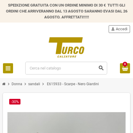
SPEDIZIONE GRATUITA CON UN ORDINE MINIMO DI 30 € TUTTI GLI
ORDINI CHE ARRIVERANNO DAL 13 AGOSTO SARANNO EVASI DAL 26
AGOSTO. AFFRETTATI!!!!!
person
Accedi
0
view_headline
search
chevron_right
chevron_right
chevron_right
Donna
sandali
E615933 - Scarpe - Nero Giardini
-30%