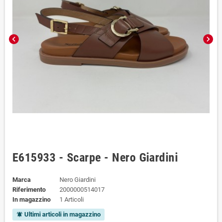
chevron_left
chevron_right
E615933 - Scarpe - Nero Giardini
Marca
Nero Giardini
Riferimento
2000000514017
In magazzino
1 Articoli
Ultimi articoli in magazzino
notifications_active