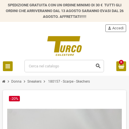
SPEDIZIONE GRATUITA CON UN ORDINE MINIMO DI 30 € TUTTI GLI
ORDINI CHE ARRIVERANNO DAL 13 AGOSTO SARANNO EVASI DAL 26
AGOSTO. AFFRETTATI!!!!!
person
Accedi
0
view_headline
search
chevron_right
chevron_right
chevron_right
Donna
Sneakers
180157 - Scarpe - Skechers
-20%