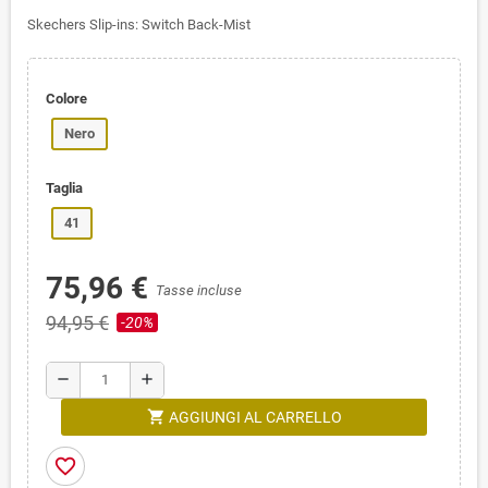
Skechers Slip-ins: Switch Back-Mist
Colore
Nero
Taglia
41
75,96 €
Tasse incluse
94,95 €
-20%
remove
add
shopping_cart
AGGIUNGI AL CARRELLO
favorite_border