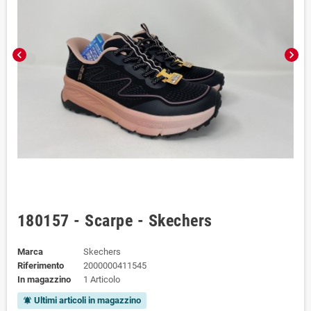
chevron_left
chevron_right
180157 - Scarpe - Skechers
Marca
Skechers
Riferimento
2000000411545
In magazzino
1 Articolo
Ultimi articoli in magazzino
notifications_active