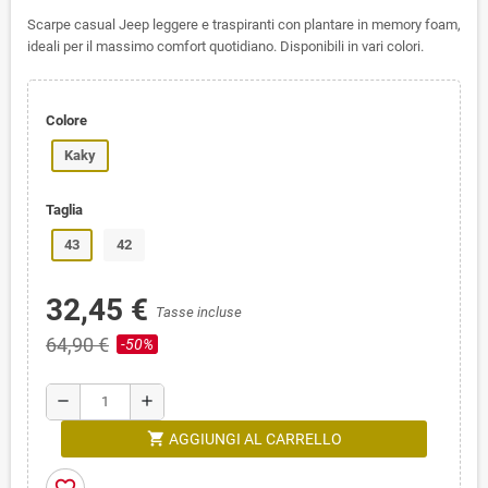
Scarpe casual Jeep leggere e traspiranti con plantare in memory foam,
ideali per il massimo comfort quotidiano. Disponibili in vari colori.
Colore
Kaky
Taglia
43
42
32,45 €
Tasse incluse
64,90 €
-50%
remove
add
shopping_cart
AGGIUNGI AL CARRELLO
favorite_border