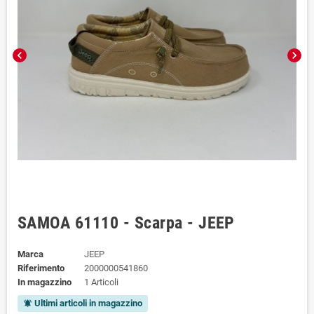
chevron_left
chevron_right
SAMOA 61110 - Scarpa - JEEP
Marca
JEEP
Riferimento
2000000541860
In magazzino
1 Articoli
Ultimi articoli in magazzino
notifications_active