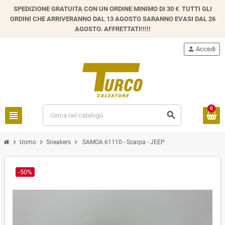
SPEDIZIONE GRATUITA CON UN ORDINE MINIMO DI 30 € TUTTI GLI
ORDINI CHE ARRIVERANNO DAL 13 AGOSTO SARANNO EVASI DAL 26
AGOSTO. AFFRETTATI!!!!!
person
Accedi
0
view_headline
search
chevron_right
chevron_right
chevron_right
Uomo
Sneakers
SAMOA 61110 - Scarpa - JEEP
-50%