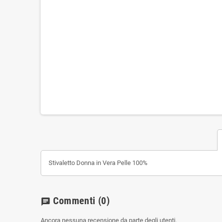
Stivaletto Donna in Vera Pelle 100%
Commenti
(0)
chat
Ancora nessuna recensione da parte degli utenti.