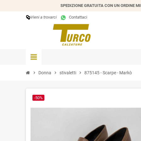
SPEDIZIONE GRATUITA CON UN ORDINE MIN
Vieni a trovarci
Contattaci
view_headline
chevron_right
Donna
chevron_right
stivaletti
chevron_right
875145 - Scarpe - Markò
-50%