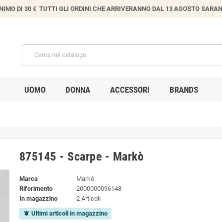
IMO DI 30 € TUTTI GLI ORDINI CHE ARRIVERANNO DAL 13 AGOSTO SARANN
UOMO
DONNA
ACCESSORI
BRANDS
875145 - Scarpe - Markò
Marca
Markò
Riferimento
2000000096148
In magazzino
2 Articoli
Ultimi articoli in magazzino
notifications_active