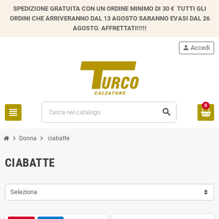
SPEDIZIONE GRATUITA CON UN ORDINE MINIMO DI 30 € TUTTI GLI
ORDINI CHE ARRIVERANNO DAL 13 AGOSTO SARANNO EVASI DAL 26
AGOSTO. AFFRETTATI!!!!!
person
Accedi
0
view_headline
search
chevron_right
chevron_right
Donna
ciabatte
CIABATTE
Seleziona