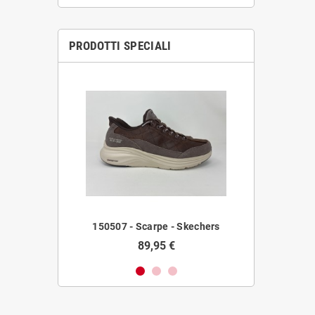
PRODOTTI SPECIALI
 - Vougue
150507 - Scarpe - Skechers
354 - SA
89,95 €
29,
,89 €