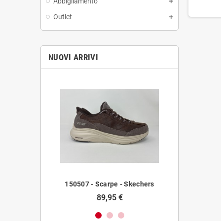
Abbigliamento
Outlet
NUOVI ARRIVI
 - Vougue
150507 - Scarpe - Skechers
354 - SA
89,95 €
29,
,89 €