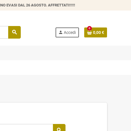
O EVASI DAL 26 AGOSTO. AFFRETTATI!!!!!
0
search
person
Accedi
0,00 €
search