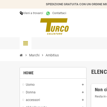
SPEDIZIONE GRATUITA CON UN ORDINE MIN
Vieni a trovarci
Contattaci
view_headline
chevron_right
Marchi
chevron_right
Ambitius
ELENC
HOME
Uomo
Non ci
Donna
Resta in 
accessori